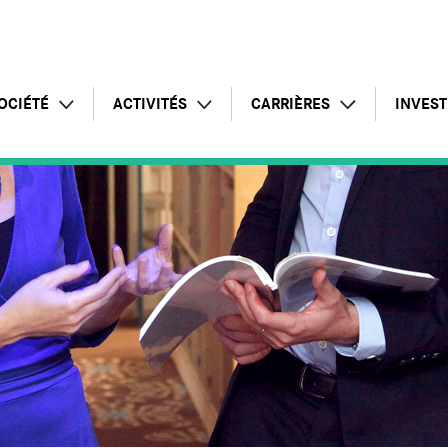
OCIÉTÉ
ACTIVITÉS
CARRIÈRES
INVEST
Profil
Intelligence Artificielle
Témoignages
Commu
Chiffres clés
Offre globale
Postes à pourvoir
Rappo
Responsabilité d'entreprise
Pôle infrastructures
Candidature spontanée
Lettre
Présence internationale
Pôle applications
Pourquoi rejoindre le groupe
Assem
Pôle conseil
Inform
Services managés
Calend