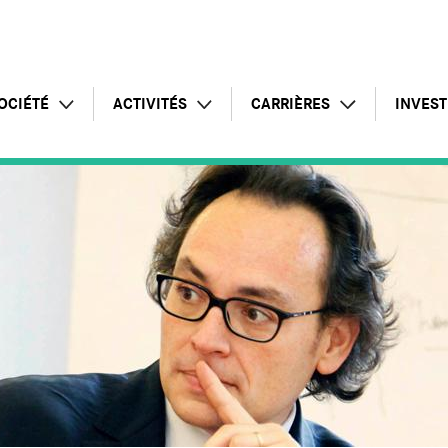
OCIÉTÉ
ACTIVITÉS
CARRIÈRES
INVEST
Profil
Intelligence Artificielle
Témoignages
Commu
Chiffres clés
Offre globale
Postes à pourvoir
Rappo
Responsabilité d'entreprise
Pôle infrastructures
Candidature spontanée
Lettre
Présence internationale
Pôle applications
Pourquoi rejoindre le groupe
Assem
Pôle conseil
Inform
Services managés
Calend