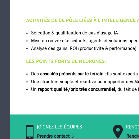
ACTIVITÉS DE CE PÔLE LIÉES À L’INTELLIGENCE A
Sélection & qualification de cas d’usage IA
Mise en œuvre d’assistants, agents et solutions opér
Analyse des gains, ROI (productivité & performance)
LES POINTS FORTS DE NEURONES :
Des
associés présents sur le terrain
: ils sont expert
Une structure souple et réactive pour apporter des
so
Un
rapport qualité/prix très concurrentiel
, du fait de
JOIGNEZ LES ÉQUIPES
RENC
Prendre contact
Rendre