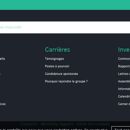
vos mots-clés
Carrières
Inve
elle
Témoignages
Communi
Postes à pourvoir
Rapport
s
Candidature spontanée
Lettres 
Pourquoi rejoindre le groupe ?
Assembl
Informa
Calendri
ices
Carnet d
Contacts
-
Mentions légales
-
Gérer les cookies