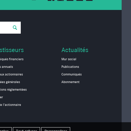
stisseurs
Actualités
qués financiers
Mur social
s annuels
Publications
aux actionnaires
Communiqués
ées générales
Abonnement
tions réglementées
er
e l'actionnaire