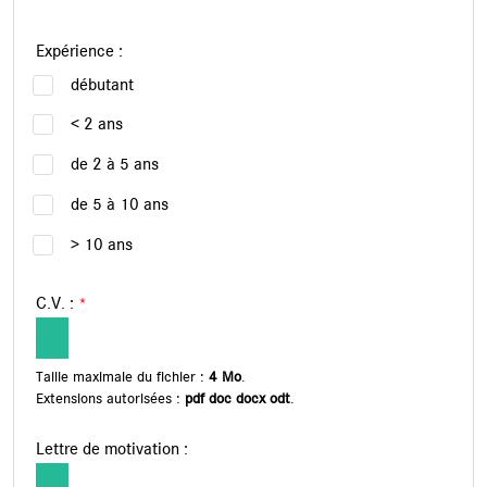
Expérience :
débutant
< 2 ans
de 2 à 5 ans
de 5 à 10 ans
> 10 ans
C.V. :
*
Taille maximale du fichier :
4 Mo
.
Extensions autorisées :
pdf doc docx odt
.
Lettre de motivation :