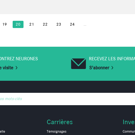
19
20
21
22
23
24
…
ONTREZ NEURONES
RECEVEZ LES INFORM
 visite
S'abonner
vos mots-clés
Carrières
Inve
elle
Témoignages
Communi