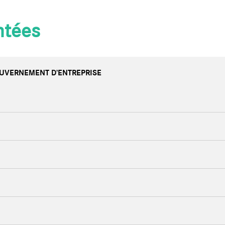
Les centres de services
Carnet
ntées
OUVERNEMENT D’ENTREPRISE