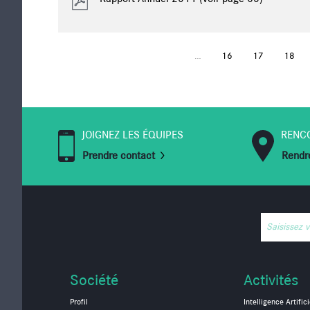
…
16
17
18
PAGES
JOIGNEZ LES ÉQUIPES
RENC
Prendre contact
Rendre
Saisissez 
Société
Activités
Profil
Intelligence Artifici