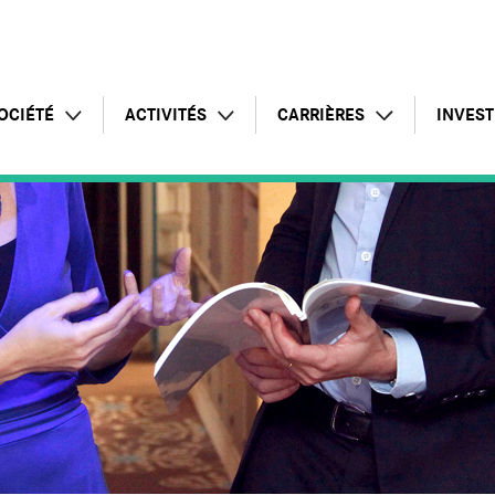
OCIÉTÉ
ACTIVITÉS
CARRIÈRES
INVEST
Profil
Intelligence Artificielle
Témoignages
Commu
Chiffres clés
Offre globale
Postes à pourvoir
Rappo
Responsabilité d'entreprise
Pôle infrastructures
Candidature spontanée
Lettre
Présence internationale
Pôle applications
Pourquoi rejoindre le groupe
Assem
Pôle conseil
Inform
Services managés
Calend