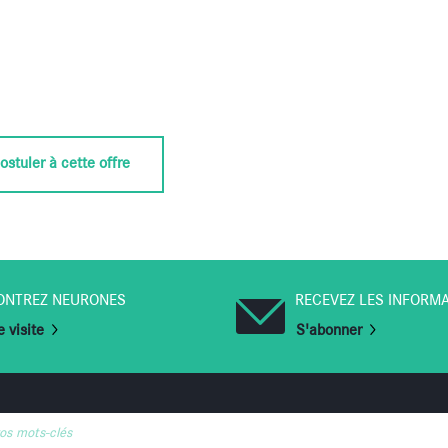
ostuler à cette offre
ONTREZ NEURONES
RECEVEZ LES INFORM
 visite
S'abonner
vos mots-clés