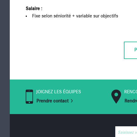
Salaire :
Fixe selon séniorité + variable sur objectifs
P
JOIGNEZ LES ÉQUIPES
RENC
Prendre contact
Rendre
Saisissez 