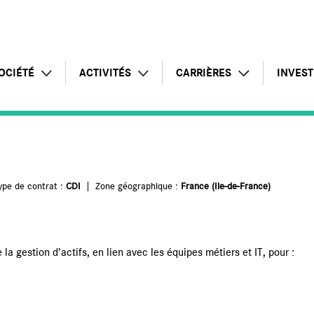
OCIÉTÉ
ACTIVITÉS
CARRIÈRES
INVEST
Profil
Intelligence Artificielle
Témoignages
Commu
Chiffres clés
Offre globale
Postes à pourvoir
Rappo
ype de contrat :
CDI
Zone géographique :
France (Ile-de-France)
Responsabilité d'entreprise
Pôle infrastructures
Candidature spontanée
Lettre
Présence internationale
Pôle applications
Pourquoi rejoindre le groupe
Assem
la gestion d’actifs, en lien avec les équipes métiers et IT, pour :
Pôle conseil
Inform
Services managés
Calend