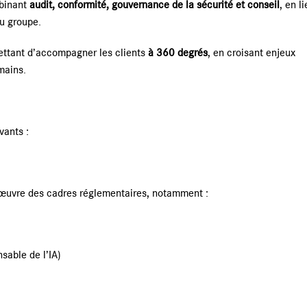
mbinant
audit, conformité, gouvernance de la sécurité et conseil
, en l
du groupe.
Les centres de services
Carnet
mettant d’accompagner les clients
à 360 degrés
, en croisant enjeux
mains.
vants :
 œuvre des cadres réglementaires, notamment :
sable de l’IA)