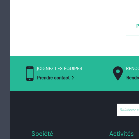
P
JOIGNEZ LES ÉQUIPES
RENC
Prendre contact
Rendre
Saisissez 
Société
Activités