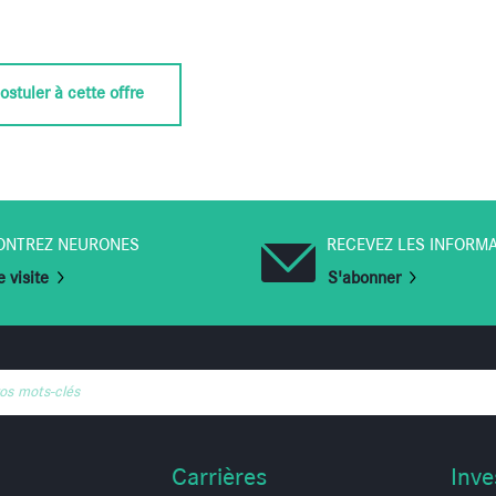
ostuler à cette offre
ONTREZ NEURONES
RECEVEZ LES INFORM
 visite
S'abonner
vos mots-clés
Carrières
Inve