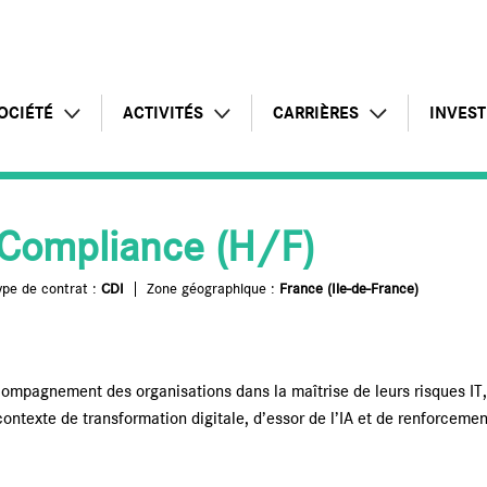
OCIÉTÉ
ACTIVITÉS
CARRIÈRES
INVEST
Profil
Intelligence Artificielle
Témoignages
Commu
 Compliance (H/F)
Chiffres clés
Offre globale
Postes à pourvoir
Rappo
ype de contrat :
CDI
Zone géographique :
France (Ile-de-France)
Responsabilité d'entreprise
Pôle infrastructures
Candidature spontanée
Lettre
Présence internationale
Pôle applications
Pourquoi rejoindre le groupe
Assem
ompagnement des organisations dans la maîtrise de leurs risques IT,
ontexte de transformation digitale, d’essor de l’IA et de renforceme
Pôle conseil
Inform
Services managés
Calend