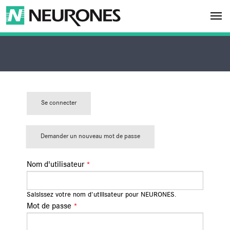
Aller au contenu principal
×
Accès refusé. Vous devez vous authentifier pour visualiser cette page.
MESSAGE D'ERREUR
NEURONES
Se connecter
(ongl
ONGLETS PRINCIPAUX
et
actif)
Demander un nouveau mot de passe
Nom d'utilisateur
*
Saisissez votre nom d'utilisateur pour NEURONES.
Mot de passe
*